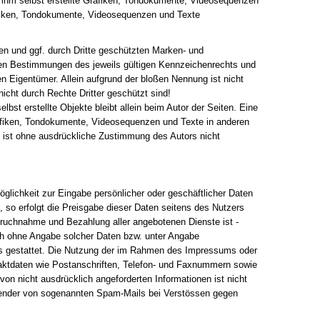
ihm selbst erstellte Grafiken, Tondokumente, Videosequenzen
afiken, Tondokumente, Videosequenzen und Texte
en und ggf. durch Dritte geschützten Marken- und
en Bestimmungen des jeweils gültigen Kennzeichenrechts und
en Eigentümer. Allein aufgrund der bloßen Nennung ist nicht
icht durch Rechte Dritter geschützt sind!
elbst erstellte Objekte bleibt allein beim Autor der Seiten. Eine
rafiken, Tondokumente, Videosequenzen und Texte in anderen
n ist ohne ausdrückliche Zustimmung des Autors nicht
öglichkeit zur Eingabe persönlicher oder geschäftlicher Daten
 so erfolgt die Preisgabe dieser Daten seitens des Nutzers
nspruchnahme und Bezahlung aller angebotenen Dienste ist -
ch ohne Angabe solcher Daten bzw. unter Angabe
s gestattet. Die Nutzung der im Rahmen des Impressums oder
taktdaten wie Postanschriften, Telefon- und Faxnummern sowie
on nicht ausdrücklich angeforderten Informationen ist nicht
rsender von sogenannten Spam-Mails bei Verstössen gegen