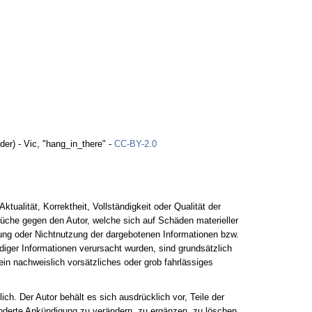
der) - Vic, "hang_in_there" -
CC-BY-2.0
ktualität, Korrektheit, Vollständigkeit oder Qualität der
rüche gegen den Autor, welche sich auf Schäden materieller
tzung oder Nichtnutzung der dargebotenen Informationen bzw.
ndiger Informationen verursacht wurden, sind grundsätzlich
in nachweislich vorsätzliches oder grob fahrlässiges
ich. Der Autor behält es sich ausdrücklich vor, Teile der
derte Ankündigung zu verändern, zu ergänzen, zu löschen