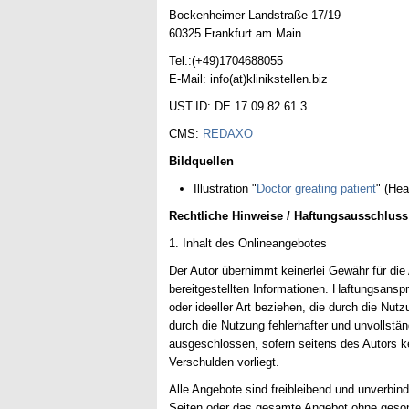
Bockenheimer Landstraße 17/19
60325 Frankfurt am Main
Tel.:(+49)1704688055
E-Mail: info(at)klinikstellen.biz
UST.ID: DE 17 09 82 61 3
CMS:
REDAXO
Bildquellen
Illustration "
Doctor greating patient
" (Hea
Rechtliche Hinweise / Haftungsausschluss
1. Inhalt des Onlineangebotes
Der Autor übernimmt keinerlei Gewähr für die A
bereitgestellten Informationen. Haftungsansp
oder ideeller Art beziehen, die durch die Nu
durch die Nutzung fehlerhafter und unvollstä
ausgeschlossen, sofern seitens des Autors ke
Verschulden vorliegt.
Alle Angebote sind freibleibend und unverbindl
Seiten oder das gesamte Angebot ohne geson