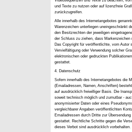
Videosequenzen und Texte zu beachten, von 
und Texte zu nutzen oder auf lizenzfreie Gr
zurückzugreifen.
Alle innerhalb des Internetangebotes genannt
Warenzeichen unterliegen uneingeschränkt d
den Besitzrechten der jeweiligen eingetragen
der Schluss zu ziehen, dass Markenzeichen n
Das Copyright für veröffentlichte, vom Autor s
Vervielfältigung oder Verwendung solcher G
elektronischen oder gedruckten Publikatione
gestattet.
4. Datenschutz
Sofern innerhalb des Internetangebotes die M
(Emailadressen, Namen, Anschriften) besteht,
auf ausdrücklich freiwilliger Basis. Die Ina
soweit technisch möglich und zumutbar - au
anonymisierter Daten oder eines Pseudonym
vergleichbarer Angaben veröffentlichten Kon
Emailadressen durch Dritte zur Übersendung v
gestattet. Rechtliche Schritte gegen die Ve
dieses Verbot sind ausdrücklich vorbehalten.