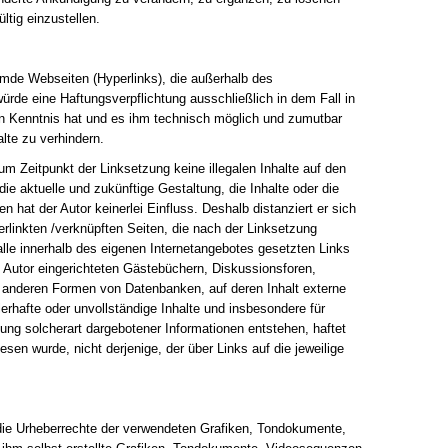
ltig einzustellen.
remde Webseiten (Hyperlinks), die außerhalb des
ürde eine Haftungsverpflichtung ausschließlich in dem Fall in
ten Kenntnis hat und es ihm technisch möglich und zumutbar
alte zu verhindern.
zum Zeitpunkt der Linksetzung keine illegalen Inhalte auf den
ie aktuelle und zukünftige Gestaltung, die Inhalte oder die
n hat der Autor keinerlei Einfluss. Deshalb distanziert er sich
verlinkten /verknüpften Seiten, die nach der Linksetzung
 alle innerhalb des eigenen Internetangebotes gesetzten Links
 Autor eingerichteten Gästebüchern, Diskussionsforen,
en anderen Formen von Datenbanken, auf deren Inhalt externe
hlerhafte oder unvollständige Inhalte und insbesondere für
ung solcherart dargebotener Informationen entstehen, haftet
iesen wurde, nicht derjenige, der über Links auf die jeweilige
en die Urheberrechte der verwendeten Grafiken, Tondokumente,